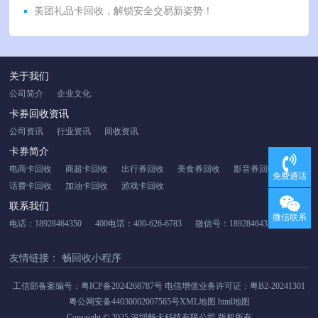
美团礼品卡回收，解锁安全交易新姿势！
关于我们
公司简介
企业文化
卡券回收资讯
公司资讯
行业资讯
回收资讯
卡券简介
电商卡回收
商超卡回收
出行券回收
美食券回收
影音券回收
免费通话
话费卡回收
加油卡回收
游戏卡回收
联系我们
微信联系
电话：18928464350
400电话：400-626-6783
微信号：18928464350
友情链接：
畅回收小程序
工信部备案编号：
粤ICP备2024268787号
电信增值业务许可证：粤B2-20241301
粤公网安备44030002007565号
XML地图
html地图
Copyright © 2025 深圳畅卡科技有限公司 版权所有