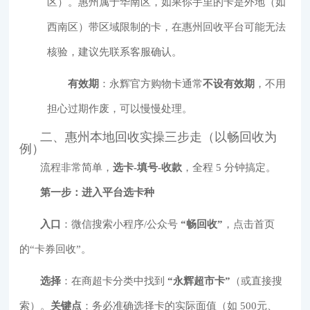
区）。惠州属于华南区，如果你手里的卡是外地（如
西南区）带区域限制的卡，在惠州回收平台可能无法
核验，建议先联系客服确认。
有效期
：永辉官方购物卡通常
不设有效期
，不用
担心过期作废，可以慢慢处理。
二、惠州本地回收实操三步走（以畅回收为
例）
流程非常简单，
选卡-填号-收款
，全程 5 分钟搞定。
第一步：进入平台选卡种
入口
：微信搜索小程序/公众号
“畅回收”
，点击首页
的“卡券回收”。
选择
：在商超卡分类中找到
“永辉超市卡”
（或直接搜
索）。
关键点
：务必准确选择卡的实际面值（如 500元、