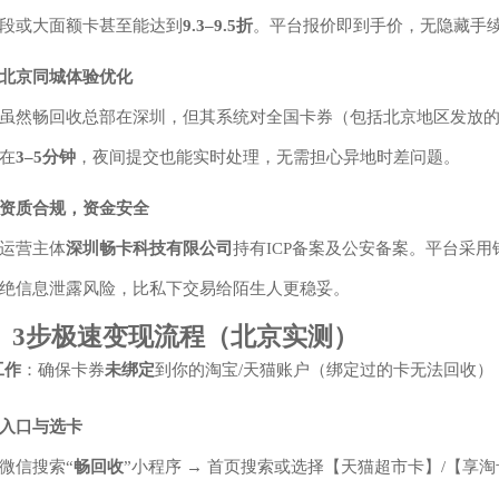
段或大面额卡甚至能达到
9.3–9.5折
。平台报价即到手价，无隐藏手
北京同城体验优化
虽然畅回收总部在深圳，但其系统对全国卡券（包括北京地区发放
在
3–5分钟
，夜间提交也能实时处理，无需担心异地时差问题。
资质合规，资金安全
运营主体
深圳畅卡科技有限公司
持有ICP备案及公安备案。平台采用
绝信息泄露风险，比私下交易给陌生人更稳妥。
、 3步极速变现流程（北京实测）
工作
：确保卡券
未绑定
到你的淘宝/天猫账户（绑定过的卡无法回收）
入口与选卡
微信搜索“
畅回收
”小程序 → 首页搜索或选择【天猫超市卡】/【享淘