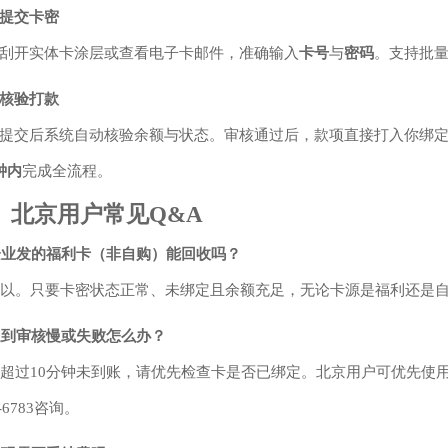
提交卡密
刮开实体卡涂层或查看电子卡邮件，准确输入
卡号
与
密码
。支持批
核验打款
提交后系统自动核验余额与状态。审核通过后，款项直接打入你绑
钟内
完成全流程。
 北京用户常见Q&A
企业发的福利卡（非自购）能回收吗？
可以。只要卡密状态正常、未绑定且余额充足，无论卡源是福利还是
遇到审核慢或失败怎么办？
若超过10分钟未到账，请优先检查卡是否已绑定。北京用户可优先使
6-6783咨询。