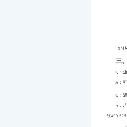
5分
三、
Q：
A：
Q：
A：
线400-62