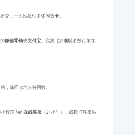
量提交，一次性处理多张闲置卡。
定的
微信零钱
或
支付宝
。实测北京地区多数订单在
自购，畅回收均支持回收。
用小程序内的
在线客服
（24小时），或拨打客服热