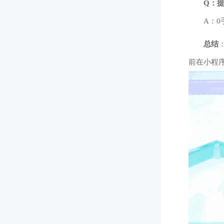
Q：
A：
总结
前在小程