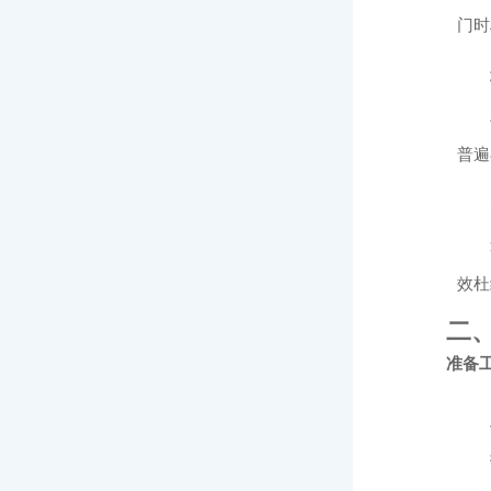
门时
普遍
效杜
二
准备