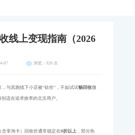
线上变现指南（2026
-07
浏览：
928 次
，与其跑线下小店被“砍价”，不如试试
畅回收
微
特别适合追求效率的北京用户。
（含享淘卡）回收价通常稳定在
9折以上
，部分热